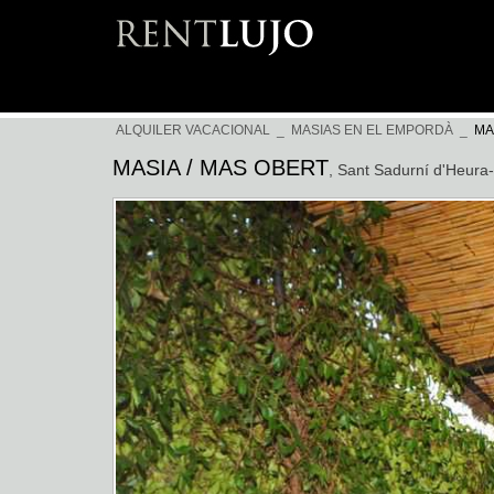
ALQUILER VACACIONAL
_
MASIAS EN EL EMPORDÀ
_
MA
MASIA / MAS OBERT
, Sant Sadurní d'Heura-
Previous