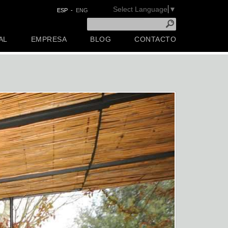
Select Language
▼
ESP
-
ENG
AL
EMPRESA
BLOG
CONTACTO
Next