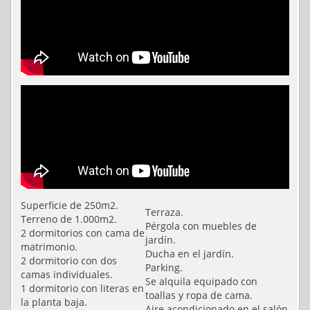
Superficie de 250m2.
Terraza.
Terreno de 1.000m2.
Pérgola con muebles de
2 dormitorios con cama de
jardín.
matrimonio.
Ducha en el jardín.
2 dormitorio con dos
Parking.
camas individuales.
Se alquila equipado con
1 dormitorio con literas en
toallas y ropa de cama.
la planta baja.
Aire acondicionado en el salón