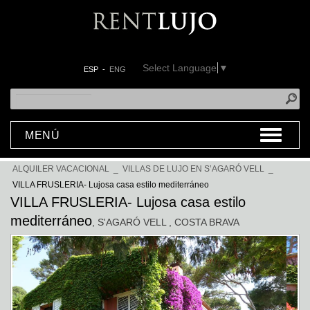
Select Language
▼
ESP
-
ENG
MENÚ
ALQUILER VACACIONAL
_
VILLAS DE LUJO EN S’AGARÓ VELL
_
VILLA FRUSLERIA- Lujosa casa estilo mediterráneo
VILLA FRUSLERIA- Lujosa casa estilo
mediterráneo
, S'AGARÓ VELL
, COSTA BRAVA
Previous
Next