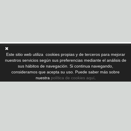
Este sitio web utiliza cookies propias y de terceros para mejorar
nuestros servicios según sus preferencias mediante el análisis de
Nº Colegiado API: A 10410
sus hábitos de navegación. Si continua navegando,
Nº AICAT: 5855
consideramos que acepta su uso. Puede saber más sobre
nuestra
política de cookies aquí
www.lujo.com
.
También nos puedes encontrar en:
www.rentlujo.com
Contacto: MARTA
+34 638 05 70 75
+34 972 32 05 89