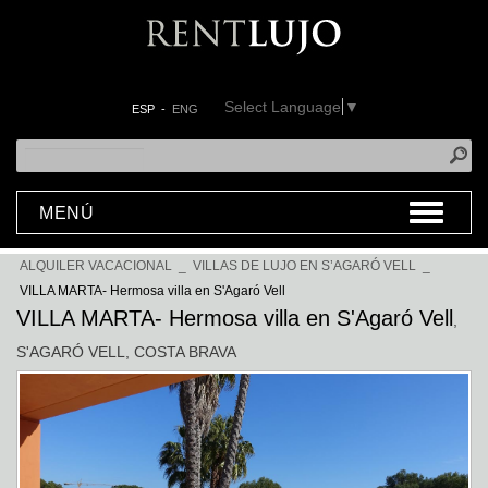
Select Language
▼
ESP
-
ENG
MENÚ
ALQUILER VACACIONAL
_
VILLAS DE LUJO EN S’AGARÓ VELL
_
VILLA MARTA- Hermosa villa en S'Agaró Vell
VILLA MARTA- Hermosa villa en S'Agaró Vell
,
S'AGARÓ VELL
, COSTA BRAVA
Previous
Next