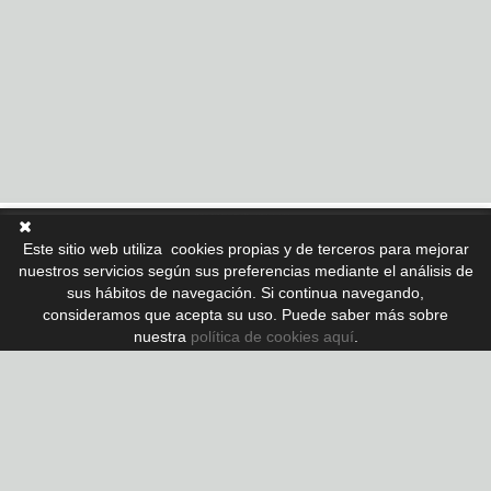
Este sitio web utiliza cookies propias y de terceros para mejorar
nuestros servicios según sus preferencias mediante el análisis de
Nº Colegiado API: A 10410
sus hábitos de navegación. Si continua navegando,
Nº AICAT: 5855
consideramos que acepta su uso. Puede saber más sobre
nuestra
política de cookies aquí
www.lujo.com
.
También nos puedes encontrar en:
www.rentlujo.com
Contacto: MARTA