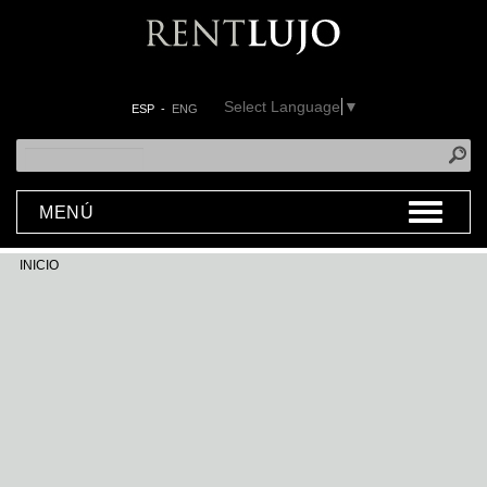
Select Language
▼
ESP
-
ENG
MENÚ
INICIO